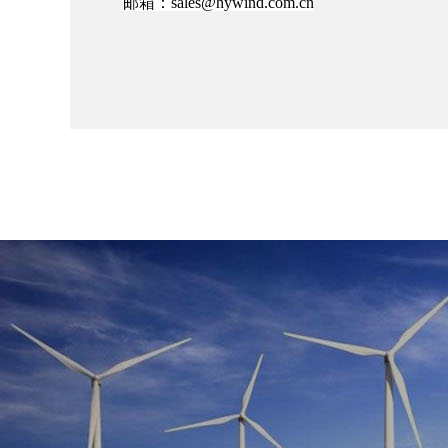
邮箱：
sales@hywind.com.cn