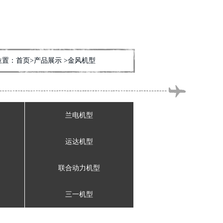
位置：
首页
>产品展示 >金风机型
兰电机型
运达机型
联合动力机型
三一机型