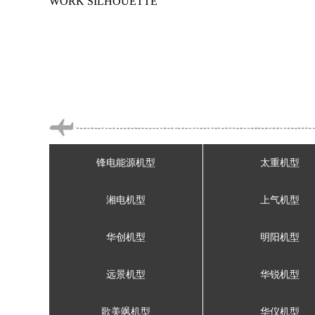
WORK SILHOUETTE
锋电能源机型
太重机型
湘电机型
上气机型
华创机型
明阳机型
远景机型
华锐机型
歌美飒机型
华仪机型