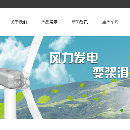
关于我们
产品展示
新闻资讯
生产车间