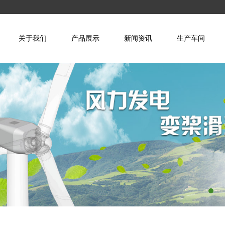
关于我们
产品展示
新闻资讯
生产车间