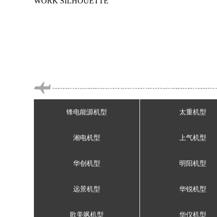
WORK SILHOUETTE
锋电能源机型
太重机型
湘电机型
上气机型
华创机型
明阳机型
远景机型
华锐机型
歌美飒机型
华仪机型