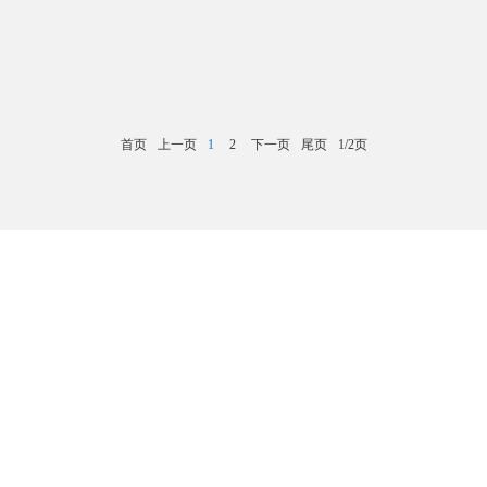
首页
上一页
1
2
下一页
尾页
1/2页