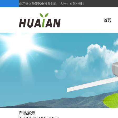
欢迎进入华研风电设备制造（大连）有限公司！
首页
产品展示